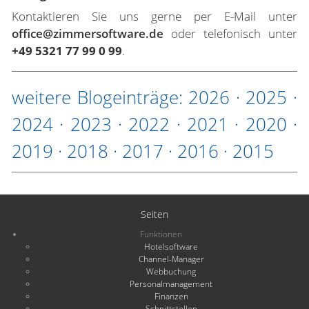
Kontaktieren Sie uns gerne per E-Mail unter
office@zimmersoftware.de
oder telefonisch unter
+49 5321 77 99 0 99
.
weitere Blogeinträge:
2026
·
2025
·
2024
·
2023
·
2022
·
2021
·
2020
·
2019
·
2018
·
2017
·
2016
·
2015
Seiten
Funktionen
Hotelsoftware
Channel-Manager
Webbuchung
Personalmanagement
Finanzen
Schnittstellen