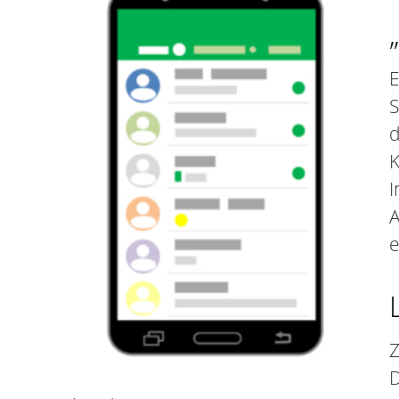
E
S
d
K
I
A
e
Z
D