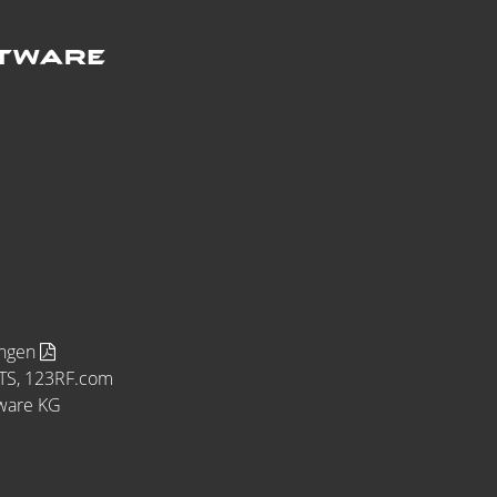
ungen
MTS, 123RF.com
tware KG