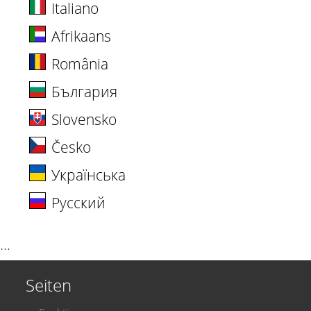
Italiano
Afrikaans
România
България
Slovensko
Česko
Українська
Русский
···
Seiten