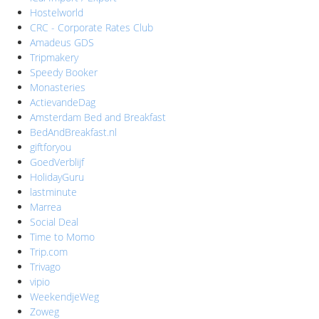
Hostelworld
CRC - Corporate Rates Club
Amadeus GDS
Tripmakery
Speedy Booker
Monasteries
ActievandeDag
Amsterdam Bed and Breakfast
BedAndBreakfast.nl
giftforyou
GoedVerblijf
HolidayGuru
lastminute
Marrea
Social Deal
Time to Momo
Trip.com
Trivago
vipio
WeekendjeWeg
Zoweg