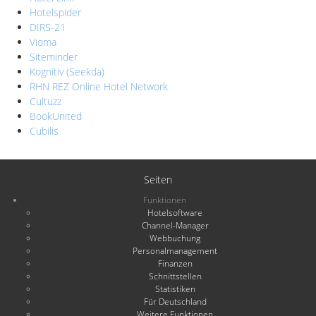
Hotelspider
DIRS-21
Vioma
Siteminder
Kognitiv (Seekda)
RHN REZ Online Hotel Network
Cultuzz
BookUnited
Cubilis
Seiten
Funktionen
Hotelsoftware
Channel-Manager
Webbuchung
Personalmanagement
Finanzen
Schnittstellen
Statistiken
Für Deutschland
Weitere Funktionen