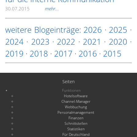
30.07.2015
mehr...
weitere Blogeinträge:
2026
·
2025
·
2024
·
2023
·
2022
·
2021
·
2020
·
2019
·
2018
·
2017
·
2016
·
2015
Seiten
Funktionen
Hotelsoftware
Channel-Manager
Webbuchung
Personalmanagement
Finanzen
Schnittstellen
Statistiken
Für Deutschland