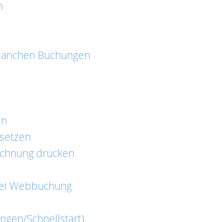
n
manchen Buchungen
en
 setzen
chnung drucken
ei Webbuchung
ngen/Schnellstart)