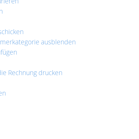
rieren
n
schicken
mmerkategorie ausblenden
ufügen
ie Rechnung drucken
en