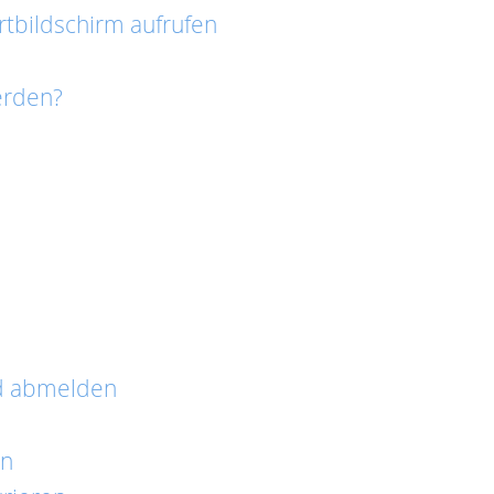
tbildschirm aufrufen
erden?
d abmelden
en