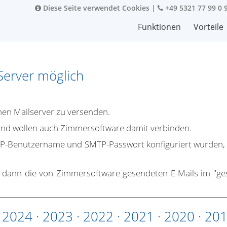
Diese Seite verwendet Cookies
|
+49 5321 77 99 0 
Funktionen
Vorteile
Server möglich
rnen Mailserver zu versenden.
und wollen auch Zimmersoftware damit verbinden.
P-Benutzername und SMTP-Passwort konfiguriert wurden, w
ie dann die von Zimmersoftware gesendeten E-Mails im "ge
·
2024
·
2023
·
2022
·
2021
·
2020
·
20