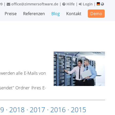
99
|
office@zimmersoftware.de
|
Hilfe
|
Login
|
Preise
Referenzen
Blog
Kontakt
Demo
erden alle E-Mails von
sendet" Ordner Ihres E-
19
·
2018
·
2017
·
2016
·
2015